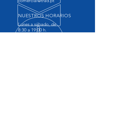
comercial@trad.pt
NUESTROS HORARIOS
Lunes a sábado, de
8:30 a 19:00 h.
+351 220 963 087
(Chamada Rede Fixa)
+351 919 762 019
(Chamada Rede Móvel
VUELVA SIEMPRE
Nuestra experiencia aporta un valor
añadido.
Cuente con nuestras soluciones, cuente
con nuestro apoyo.
NUESTROS SERVICIOS
-Soluciones para la industria;
-Auto soluciones;
-Soluciones de seguridad;