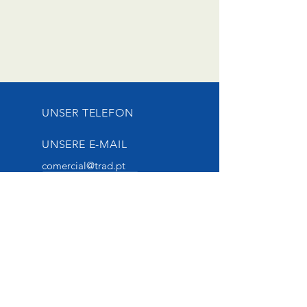
UNSER TELEFON
UNSERE E-MAIL
comercial@trad.pt
UNSERE ZEITPLÄNE
Montag bis Samstag
von 8.30 bis 19.00 Uhr.
+351 220 963 087
(Chamada Rede Fixa)
+351 919 762 019
(Chamada Rede Móvel)